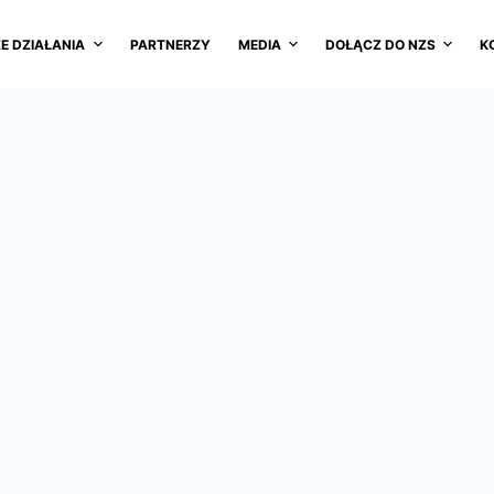
E DZIAŁANIA
PARTNERZY
MEDIA
DOŁĄCZ DO NZS
K