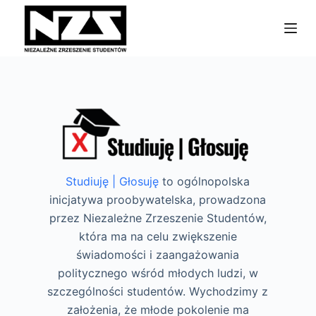
P
r
z
e
j
d
ź
d
o
t
Studiuję | Głosuję
to ogólnopolska
r
inicjatywa proobywatelska, prowadzona
e
przez Niezależne Zrzeszenie Studentów,
ś
która ma na celu zwiększenie
c
świadomości i zaangażowania
i
politycznego wśród młodych ludzi, w
szczególności studentów. Wychodzimy z
założenia, że młode pokolenie ma