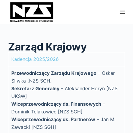
P
r
z
e
j
Zarząd Krajowy
d
ź
Kadencja 2025/2026
d
o
Przewodniczący Zarządu Krajowego
– Oskar
t
Śliwka [NZS SGH]
r
Sekretarz Generalny
– Aleksander Horyń
[NZS
e
UKSW]
ś
Wiceprzewodniczący ds. Finansowych
–
c
Dominik Telakowiec
[NZS SGH]
i
Wiceprzewodniczący ds. Partnerów
– Jan M.
Zawacki
[NZS SGH]