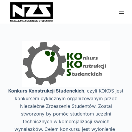
P
r
z
e
j
d
ź
d
o
t
r
Konkurs Konstrukcji Studenckich
, czyli KOKOS jest
e
konkursem cyklicznym organizowanym przez
ś
Niezależne Zrzeszenie Studentów. Został
c
stworzony by pomóc studentom uczelni
i
technicznych w komercjalizacji swoich
wynalazków. Celem konkursu jest wyłonienie i