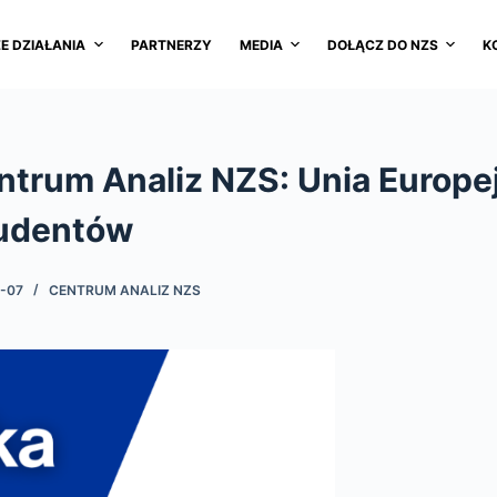
E DZIAŁANIA
PARTNERZY
MEDIA
DOŁĄCZ DO NZS
K
ntrum Analiz NZS: Unia Europe
tudentów
-07
CENTRUM ANALIZ NZS