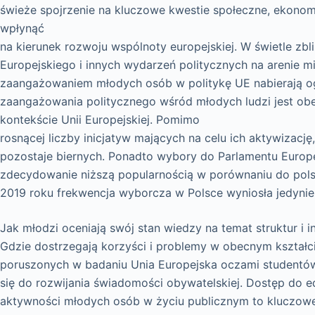
świeże spojrzenie na kluczowe kwestie społeczne, ekono
wpłynąć
na kierunek rozwoju wspólnoty europejskiej. W świetle zb
Europejskiego i innych wydarzeń politycznych na arenie 
zaangażowaniem młodych osób w politykę UE nabierają o
zaangażowania politycznego wśród młodych ludzi jest o
kontekście Unii Europejskiej. Pomimo
rosnącej liczby inicjatyw mających na celu ich aktywizacj
pozostaje biernych. Ponadto wybory do Parlamentu Europej
zdecydowanie niższą popularnością w porównaniu do pol
2019 roku frekwencja wyborcza w Polsce wyniosła jedynie
Jak młodzi oceniają swój stan wiedzy na temat struktur i in
Gdzie dostrzegają korzyści i problemy w obecnym kształcie
poruszonych w badaniu Unia Europejska oczami studentów
się do rozwijania świadomości obywatelskiej. Dostęp do e
aktywności młodych osób w życiu publicznym to kluczow