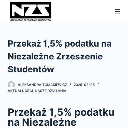
P
r
z
e
j
Przekaż 1,5% podatku na
d
ź
Niezależne Zrzeszenie
d
o
Studentów
t
r
ALEKSANDRA TOMASIEWICZ
2025-03-05
e
AKTUALNOŚCI
,
NASZE DZIAŁANIA
ś
c
Przekaż 1,5% podatku
i
na Niezależne