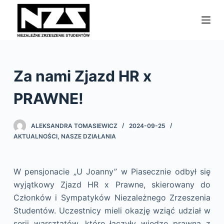
P
r
z
e
j
Za nami Zjazd HR x
d
ź
PRAWNE!
d
o
ALEKSANDRA TOMASIEWICZ
2024-09-25
t
AKTUALNOŚCI
,
NASZE DZIAŁANIA
r
e
ś
W pensjonacie „U Joanny” w Piasecznie odbył się
c
wyjątkowy Zjazd HR x Prawne, skierowany do
i
Członków i Sympatyków Niezależnego Zrzeszenia
Studentów. Uczestnicy mieli okazję wziąć udział w
serii warsztatów, które łączyły wiedzę prawną z